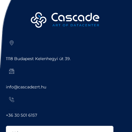
Cím
1118 Budapest Kelenhegyi út 39.
e-mail
info@cascadezrt.hu
Telefon
+36 30 501 6157