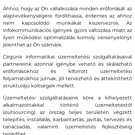
Ahhoz, hogy az Ön vállalkozása minden erőforrását az
alaptevékenységére fordíthassa, érdemes az ahhoz
nem kapcsolódó munkákat kiszerveznie. Az
infokommunikációs igények gyors változása miatt az
ilyen működési optimalizálás komoly versenyelőnyt
jelenthet az Ön számára.
Cégünk informatikai üzemeltetési szolgáltatásaival
partnereink azonnal igénybe vehető és skálázható
erőforrásokhoz és kiforrott üzemeltetési
folyamatokhoz jutnak, jól tervezhető és áttekinthető
struktúrájú költségek mellett.
Üzemeltetési szolgáltatásaink köre a kihelyezett
alkalmazottakkal történő üzemeltetéstől
(outsourcing) az ország teljes területén végzett
telepítés, installálás, karbantartás, javítás, tervezés és
tanácsadás, valamint üzemeltetés fejlesztéséig
terjedhet.