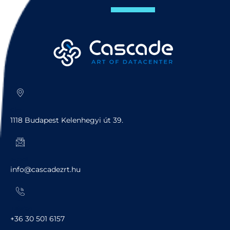
Cím
1118 Budapest Kelenhegyi út 39.
e-mail
info@cascadezrt.hu
Telefon
+36 30 501 6157